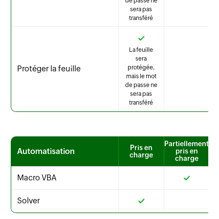
de passe ne
sera pas
transféré
La feuille
sera
Protéger la feuille
protégée,
mais le mot
de passe ne
sera pas
transféré
Partiellement
Pris en
Automatisation
pris en
charge
charge
Macro VBA
Solver