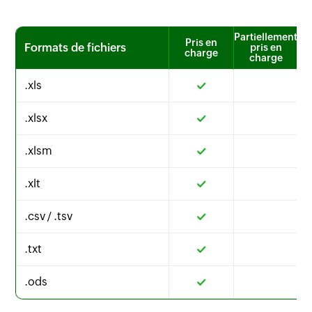
Partiellement
Pris en
Formats de fichiers
pris en
charge
charge
.xls
.xlsx
.xlsm
.xlt
.csv / .tsv
.txt
.ods