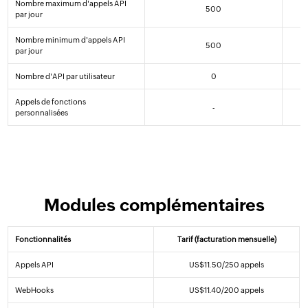
Nombre maximum d'appels API
500
par jour
Gratuit
S'INSCRIRE
Nombre minimum d'appels API
500
MAINTENANT
par jour
Nombre d'API par utilisateur
0
Appels de fonctions
-
personnalisées
Modules complémentaires
Fonctionnalités
Tarif (facturation mensuelle)
Appels API
US$
11
.50
/250 appels
WebHooks
US$
11
.40
/200 appels