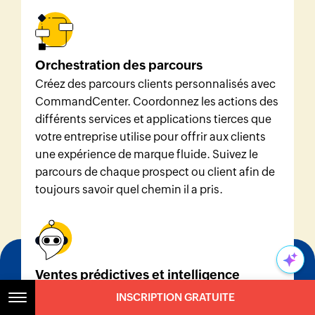
Orchestration des parcours
Créez des parcours clients personnalisés avec
CommandCenter. Coordonnez les actions des
différents services et applications tierces que
votre entreprise utilise pour offrir aux clients
une expérience de marque fluide. Suivez le
parcours de chaque prospect ou client afin de
toujours savoir quel chemin il a pris.
Ventes prédictives et intelligence
L'assistant IA de Zoho, Zia, est bien équipé
INSCRIPTION GRATUITE
pour donner à vos équipes de vente, de