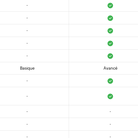
-
-
-
-
-
Basique
Avancé
-
-
-
-
-
-
-
-