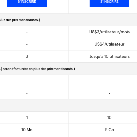
S'INSCRIRE
S'INSCRIRE
 plus des prix mentionnés.)
-
US$
3
/utilisateur/mois
-
US$
4
/utilisateur
3
Jusqu'à 10 utilisateurs
c.) seront facturées en plus des prix mentionnés.)
-
-
-
-
1
10
10 Mo
5 Go