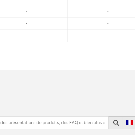
-
-
-
-
-
-