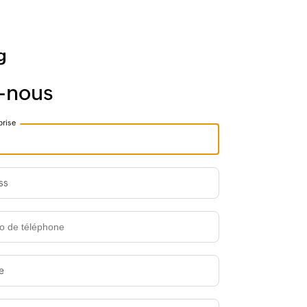
-nous
prise
ss
e