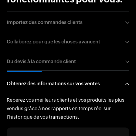
Importez des commandes clients
Effectuez-vous beaucoup de ventes et avez-vous un
Collaborez pour que les choses avancent
énorme volume de commandes? Ne vous inquiétez
pas, car vous pouvez facilement les importer en lot
Créez des clones, imprimez une copie ou partagez
Du devis à la commande client
aux formats CSV, TSV ou XLS.
simplement les commandes clients par courriel avec
votre équipe. Vous pouvez également partager avec
Avez-vous un devis approuvé de votre client?
les clients sur le portail client.
Obtenez des informations sur vos ventes
Zoho Books vous aide à convertir un devis accepté en
une commande client en un seul clic.
Repérez vos meilleurs clients et vos produits les plus
vendus grâce à nos rapports en temps réel sur
l’historique de vos transactions.