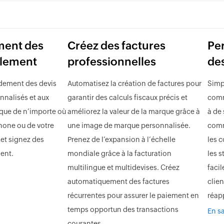
ment des
Créez des factures
Per
ilement
professionnelles
de
idement des devis
Automatisez la création de factures pour
Simp
nnalisés et aux
garantir des calculs fiscaux précis et
comm
rque de n’importe où
améliorez la valeur de la marque grâce à
à de
phone ou de votre
une image de marque personnalisée.
comm
 et signez des
Prenez de l’expansion à l’échelle
les 
ent.
mondiale grâce à la facturation
les s
multilingue et multidevises. Créez
faci
automatiquement des factures
clie
récurrentes pour assurer le paiement en
réap
temps opportun des transactions
En sa