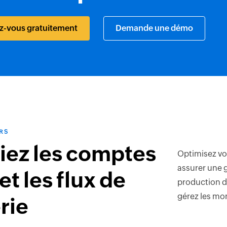
ez-vous gratuitement
Demande une démo
RS
iez les comptes
Optimisez vo
assurer une g
et les flux de
production de
gérez les mo
rie