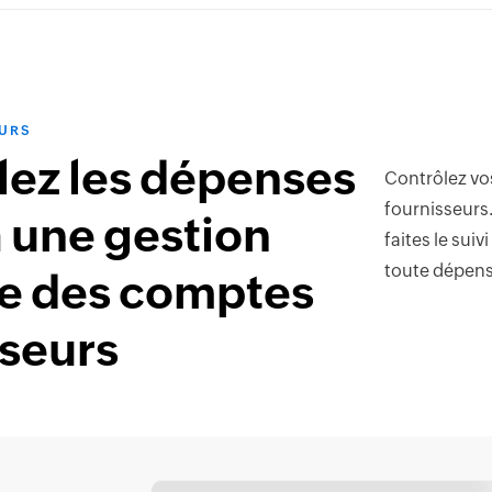
URS
lez les dépenses
Contrôlez vos
fournisseurs.
 une gestion
faites le sui
toute dépen
ce des comptes
sseurs