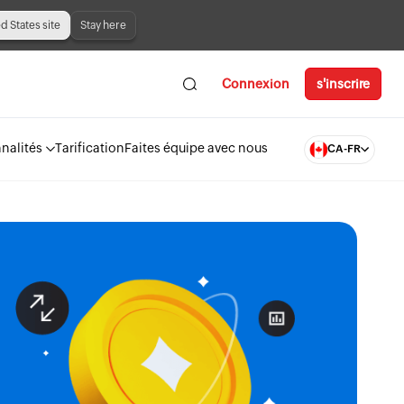
ed States site
Stay here
Connexion
s'inscrire
nalités
Tarification
Faites équipe avec nous
CA-FR