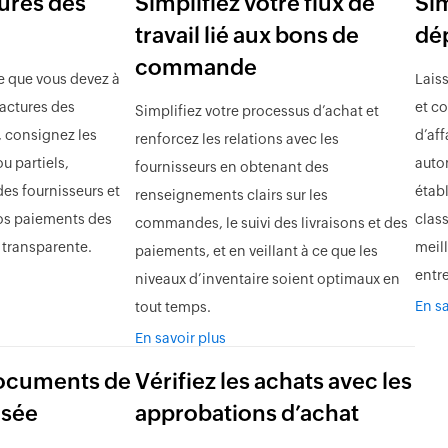
tures des
Simplifiez votre flux de
Sim
travail lié aux bons de
dé
commande
 que vous devez à
Lais
factures des
et c
Simplifiez votre processus d’achat et
, consignez les
d’af
renforcez les relations avec les
 partiels,
auto
fournisseurs en obtenant des
des fournisseurs et
étab
renseignements clairs sur les
vos paiements des
clas
commandes, le suivi des livraisons et des
 transparente.
meil
paiements, et en veillant à ce que les
entre
niveaux d’inventaire soient optimaux en
En sa
tout temps.
En savoir plus
documents de
Vérifiez les achats avec les
isée
approbations d’achat