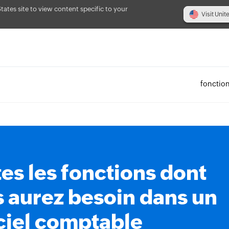
States site to view content specific to your
Visit Unit
fonction
es les fonctions dont
 aurez besoin dans un
ciel comptable