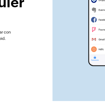
uier
ar con
oid.