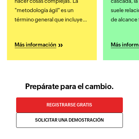
hacer cosas complejas. La
cascada, la
"metodología ágil" es un
suele relac
término general que incluye
de alcance 
muchas estrategias, y Scrum
de trabajar
es la más popular. Tanto es así
cumplir con
Más información
Más inform
que los términos "Ágil" y
La gestión 
"Scrum" se usan
está asocia
indistintamente con
actuales, co
frecuencia.
adaptación
Prepárate para el cambio.
REGISTRARSE GRATIS
SOLICITAR UNA DEMOSTRACIÓN