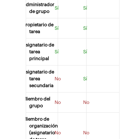
Administrador
Sí
Sí
de grupo
Propietario de
Sí
Sí
tarea
Asignatario de
tarea
Sí
Sí
principal
Asignatario de
tarea
No
Sí
secundaria
Miembro del
No
No
grupo
Miembro de
organización
(asignatario
No
No