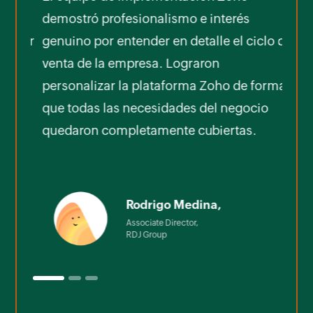
s
demostró profesionalismo e interés
Zoho
nzar
genuino por entender en detalle el ciclo de
en m
venta de la empresa. Lograron
cumpl
personalizar la plataforma Zoho de forma
equi
que todas las necesidades del negocio
quedaron completamente cubiertas.
Rodrigo Medina,
Associate Director,
RDJ Group