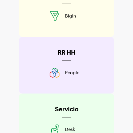
Bigin
RR HH
People
Servicio
Desk