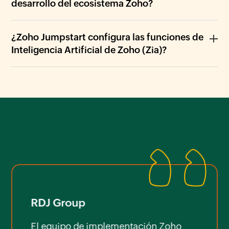
desarrollo del ecosistema Zoho?
¿Zoho Jumpstart configura las funciones de
Inteligencia Artificial de Zoho (Zia)?
RDJ Group
Ent
ue
El equipo de implementación Zoho
La co