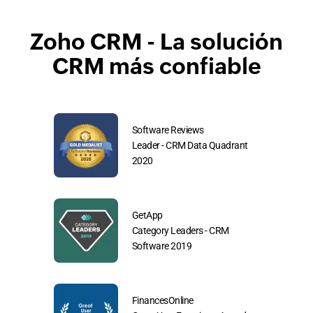
Zoho CRM - La solución
CRM más confiable
arch
Software Reviews
ftware
Leader - CRM Data Quadrant
2020
GetApp
 Choice
Category Leaders - CRM
9
Software 2019
FinancesOnline