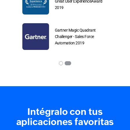
r CRM Winter
Great User ExperienceAward
2019
ts
Gartner Magic Quadrant
utomation
Challenger - Sales Force
Automation 2019
Intégralo con tus
aplicaciones favoritas