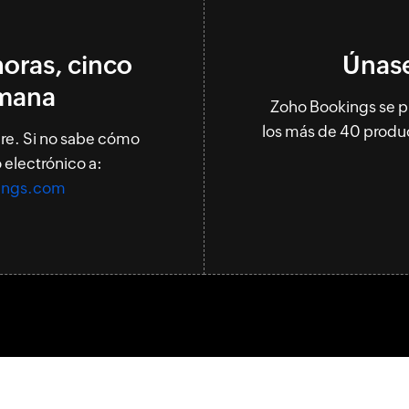
horas, cinco
Únase 
emana
Zoho Bookings se p
los más de 40 produ
re. Si no sabe cómo
 electrónico a:
ings.com