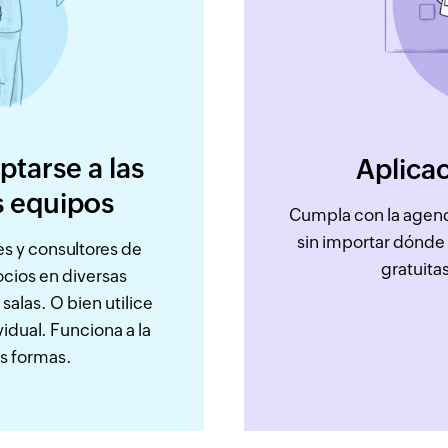
tarse a las
Aplica
s equipos
Cumpla con la agend
sin importar dónde 
es y consultores de
gratuita
cios en diversas
alas. O bien utilice
idual. Funciona a la
s formas.