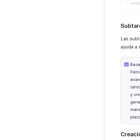
Subtar
Las subt
ayuda a 
Esce
Patr
avan
tanto
y cr
gene
mane
plaz
Creaci