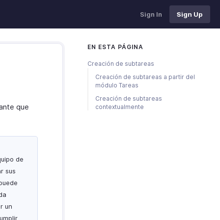
Sign In
Sign Up
EN ESTA PÁGINA
Creación de subtareas
Creación de subtareas a partir del
módulo Tareas
e
Creación de subtareas
tante que
contextualmente
quipo de
ar sus
 puede
da
r un
umplir