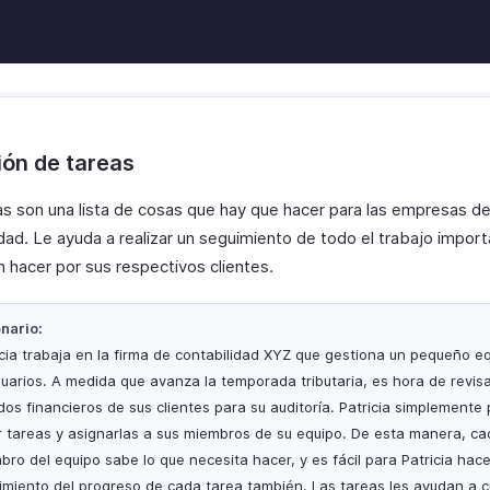
ón de tareas
as son una lista de cosas que hay que hacer para las empresas d
idad. Le ayuda a realizar un seguimiento de todo el trabajo impor
n hacer por sus respectivos clientes.
nario:
icia trabaja en la firma de contabilidad XYZ que gestiona un pequeño e
suarios. A medida que avanza la temporada tributaria, es hora de revis
dos financieros de sus clientes para su auditoría. Patricia simplemente
r tareas y asignarlas a sus miembros de su equipo. De esta manera, ca
bro del equipo sabe lo que necesita hacer, y es fácil para Patricia hace
imiento del progreso de cada tarea también. Las tareas les ayudan a c