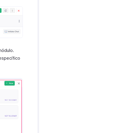
módulo.
específico