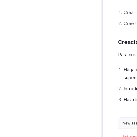
Crear 
Cree t
Creaci
Para crea
Haga c
superi
Introd
Haz cl