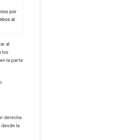
orios por
ambos al
ar al
n los
 en la parte
o
or derecha
 desde la