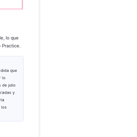
e, lo que
 Practice.
edida que
 lo
 de julio
tradas y
sta
 los