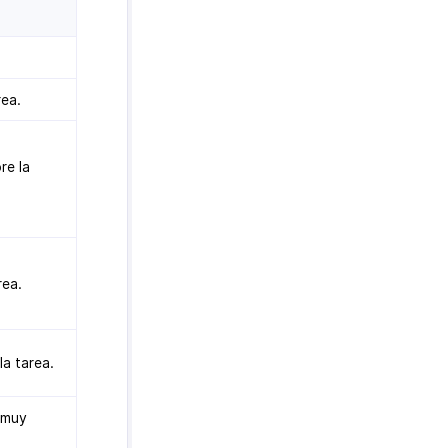
rea.
re la
rea.
a tarea.
a muy