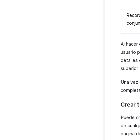
Recor
conju
Al hacer 
usuario p
detalles 
superior 
Una vez 
completa
Crear 
Puede cr
de cualq
página de