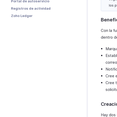
Portal de autoservicio
los 
Otras acciones
Registros de actividad
Zoho Ledger
Benefic
Con la f
dentro de
Marque
Establ
correo
Notifi
Cree e
Cree t
solici
Creaci
Hay dos 