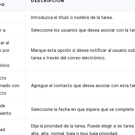
DESCRIPCIÓN
PO
Introduzca el título o nombre de la tarea.
r a
Seleccione los usuarios que desea asociar con la ta
ar al
o por
Marque esta opción si desea notificar al usuario sob
o
tarea a través del correo electrónico.
ónico
cto
onado con
Agregue el contacto que desea asociar con esta ta
cto
 de
Seleccione la fecha en que espera que se complete l
miento
Elija la prioridad de la tarea. Puede elegir si es tare
dad
alta, alta, normal, baja o muy baja prioridad.