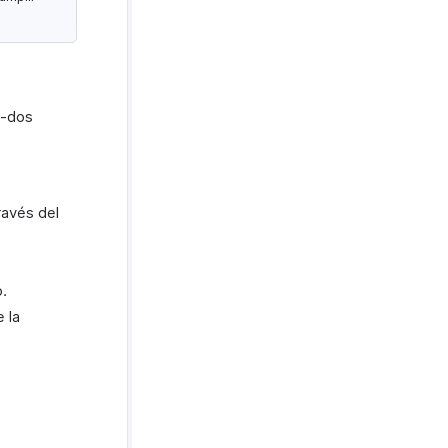
o-dos
ravés del
.
 la