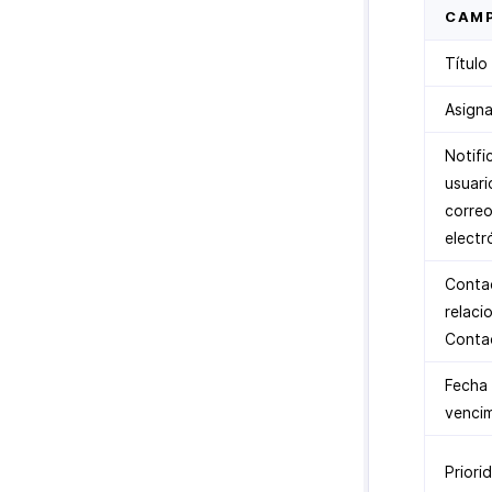
CAM
Título
Asigna
Notific
usuari
corre
electr
Conta
relaci
Conta
Fecha
venci
Priori