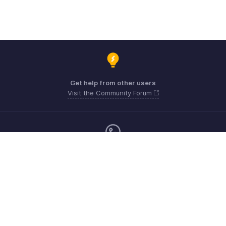
Get help from other users
Visit the Community Forum
Monday - Friday (24*5)
Mexico +52 3388803853
Need more help? Email us at