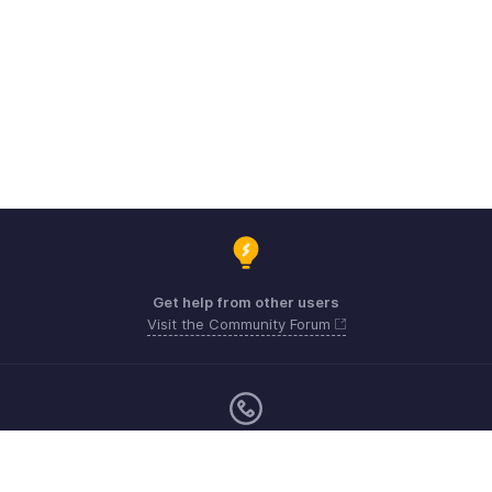
Get help from other users
Visit the Community Forum
Monday - Friday (24*5)
Mexico +52 3388803853