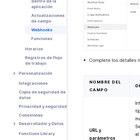
dentro de la
aplicación
Actualizaciones
de campo
Webhooks
Funciones
Horarios
Registros de flujo
Complete los detalles 
de trabajo
Personalización
Bloqueo de
NOMBRE DEL
Integraciones
D
Registros
CAMPO
Copia de seguridad de
Custom Fields
datos
In
Validation Rules
Privacidad y seguridad
ti
Custom Buttons
Conexiones
ma
Related Lists
Desarrollador y Datos
Se
URL y
Custom Views
API Usage
Functions Library
el
parámetros