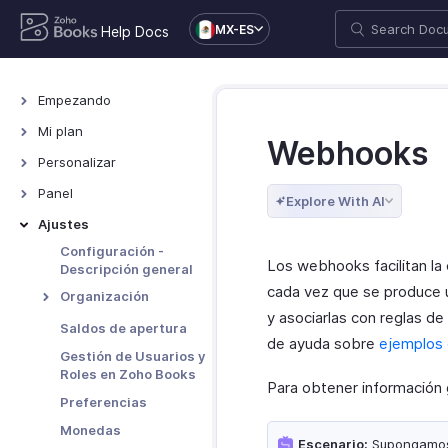
MX-ES
Help Docs
Empezando
Welcome
Mi plan
Webhooks
Cómo funciona Zoho
Planes para libros Zoho
Personalizar
Books
Actualice su cuenta en
Visión de conjunto -
Panel
Acceder a Zoho Books
Explore With AI
Zoho Books
Personalizar
Resumen - Inicio
Ajustes
Navigación por Zoho
Detalles de la tarjeta y
Actualice su dirección
Books
Tableros
la dirección
Configuración -
de correo electrónico
Los webhooks facilitan la
Personalizados
Descripción general
Keyboard Shortcuts
Historial de pagos
Cambiar contraseña
cada vez que se produce
Organización
Actualice su cuenta
Cambiar tema
y asociarlas con reglas de
Perfil de
Saldos de apertura
Agregar o quitar tu
organización
de ayuda sobre
ejemplos
logotipo
Gestión de Usuarios y
Ubicaciones
Roles en Zoho Books
Eliminar Organización
Para obtener información 
Vista general -
Redes
Preferencias
Organización de la
Ubicaciones
Mapeo de dominios
licencia
Monedas
Funciones
Escenario:
Supongamos 