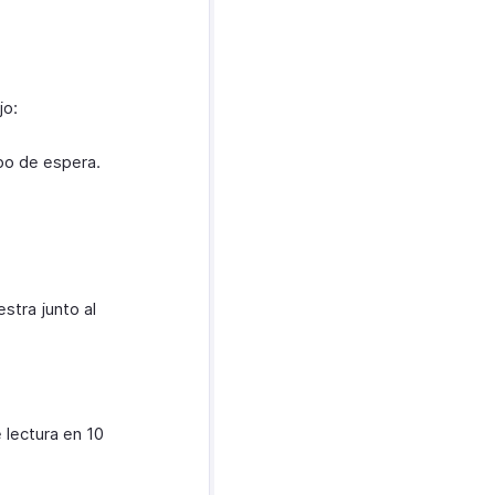
jo:
po de espera.
stra junto al
 lectura en 10