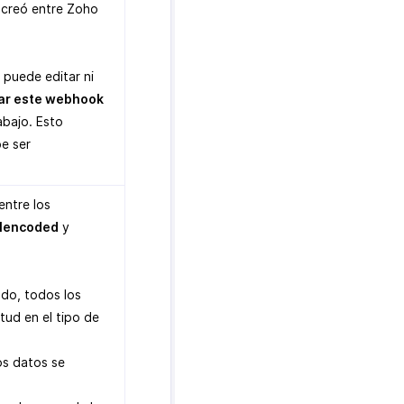
e creó entre Zoho
puede editar ni
ar este webhook
abajo. Esto
e ser
entre los
lencoded
y
ado, todos los
tud en el tipo de
os datos se