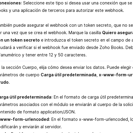
onexiones
: Seleccione este tipo si desea usar una conexión que s
oks y una aplicación de terceros para autorizar este webhook.
mbién puede asegurar el webhook con un token secreto, que no se 
r una vez que se crea el webhook. Marque la casilla
Quiero asegur
n un token secreto
e introduzca el token secreto en el campo de 
udará a verificar si el webhook fue enviado desde Zoho Books. Deb
fanumérico y tener entre 12 y 50 caracteres.
 la sección Cuerpo, elija cómo desea enviar los datos. Puede elegir 
rámetros de cuerpo
Carga útil predeterminada
,
x-www-form-ur
rudo
.
rga útil predeterminada
: En el formato de carga útil predetermin
rámetros asociados con el módulo se enviarán al cuerpo de la solici
ntenido de formato application/JSON.
-www-form-urlencoded
: En el formato x-www-form-urlencoded, l
dificarán y enviarán al servidor.