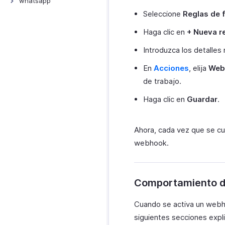
whatsapp
De otros sistemas
Zoho Projects
Informes de inventario
Seleccione
Reglas de f
Integrate With
Desde Zoho Invoice
Zoho Desk
WhatsApp
DIOT
Haga clic en
+ Nueva re
Zoho Expense
How Credits Work
Informes de Cuentas
Zoho Billing
Introduzca los detalles
por Pagar
Troubleshooting Guide
Zoho Notebook
Informes por cobrar
En
Acciones
, elija
Web
WhatsApp
Pagos recibidos
de trabajo.
Informes recibidos
Créditos de Whatsapp
Haga clic en
Guardar
.
Informes de actividad
Google Workspace
Informe resumido de
Microsoft 365
impuestos
Ahora, cada vez que se cump
Slack
Administrar informes
webhook.
Zendesk
Informes
Zapier
Personalizados
Integración Uber
Comportamiento d
Email Integration
Zoho Cliq
Cuando se activa un webho
Twilio
siguientes secciones expli