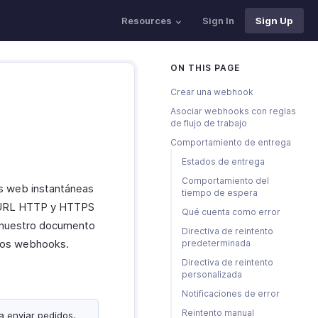
Resources
Sign In
Sign Up
ON THIS PAGE
Crear una webhook
Asociar webhooks con reglas
de flujo de trabajo
Comportamiento de entrega
Estados de entrega
Comportamiento del
es web instantáneas
tiempo de espera
r URL HTTP y HTTPS
Qué cuenta como error
ea nuestro documento
Directiva de reintento
los webhooks.
predeterminada
Directiva de reintento
personalizada
Notificaciones de error
Reintento manual
 enviar pedidos.