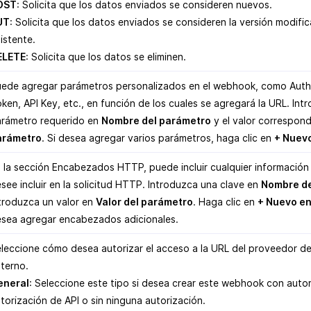
OST
: Solicita que los datos enviados se consideren nuevos.
UT
: Solicita que los datos enviados se consideren la versión modific
istente.
ELETE
: Solicita que los datos se eliminen.
ede agregar parámetros personalizados en el webhook, como Auth
ken, API Key, etc., en función de los cuales se agregará la URL. Int
rámetro requerido en
Nombre del parámetro
y el valor correspon
arámetro
. Si desea agregar varios parámetros, haga clic en
+ Nuev
 la sección Encabezados HTTP, puede incluir cualquier información
see incluir en la solicitud HTTP. Introduzca una clave en
Nombre de
troduzca un valor en
Valor del parámetro
. Haga clic en
+ Nuevo e
sea agregar encabezados adicionales.
leccione cómo desea autorizar el acceso a la URL del proveedor de
terno.
eneral
: Seleccione este tipo si desea crear este webhook con autor
torización de API o sin ninguna autorización.