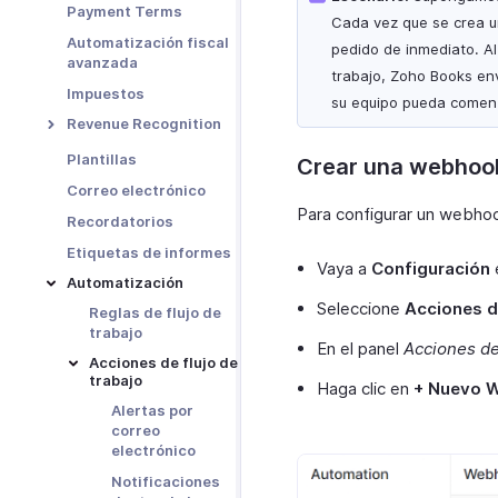
Eliminar cuenta
Payment Terms
básicas en las
Cada vez que se crea u
ubicaciones
Más acciones en tu
Automatización fiscal
pedido de inmediato. Al
organización
avanzada
Funciones en
trabajo, Zoho Books env
ubicaciones
Impuestos
su equipo pueda comenza
Otras acciones
Revenue Recognition
para ubicaciones
Overview - Revenue
Plantillas
Crear una webhoo
Recognition
Correo electrónico
Functions in
Para configurar un webho
Recordatorios
Revenue
Recognition
Etiquetas de informes
Vaya a
Configuración
e
Manual Revenue
Automatización
Recognition
Seleccione
Acciones de
Reglas de flujo de
trabajo
En el panel
Acciones de 
Acciones de flujo de
trabajo
Haga clic en
+ Nuevo 
Alertas por
correo
electrónico
Notificaciones