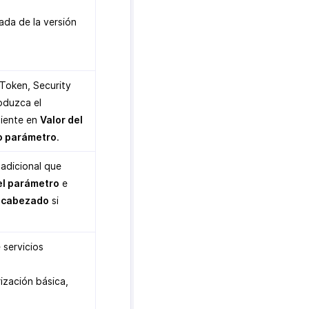
ada de la versión
Token, Security
roduzca el
diente en
Valor del
o parámetro
.
 adicional que
l parámetro
e
ncabezado
si
 servicios
ización básica,