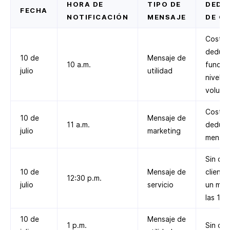
HORA DE
TIPO DE
DEDU
FECHA
NOTIFICACIÓN
MENSAJE
DE C
Costo
deduci
10 de
Mensaje de
10 a.m.
función
julio
utilidad
nivel d
volume
Costo
10 de
Mensaje de
11 a.m.
deduci
julio
marketing
mensaj
Sin cos
10 de
Mensaje de
cliente
12:30 p.m.
julio
servicio
un men
las 12 
10 de
Mensaje de
1 p.m.
Sin cos