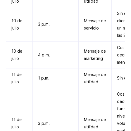
julio
utilidad
Sin cos
10 de
Mensaje de
cliente
3 p.m.
julio
servicio
un men
las 2 p
Costo
10 de
Mensaje de
4 p.m.
deduci
julio
marketing
mensaj
11 de
Mensaje de
1 p.m.
Sin cos
julio
utilidad
Costo
deduci
función
nivel d
11 de
Mensaje de
3 p.m.
volume
julio
utilidad
ventan