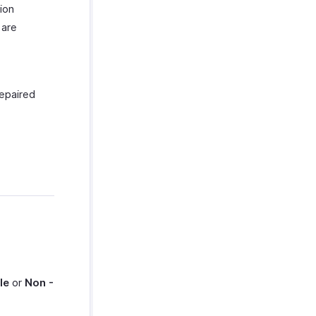
ion
 are
repaired
le
or
Non -