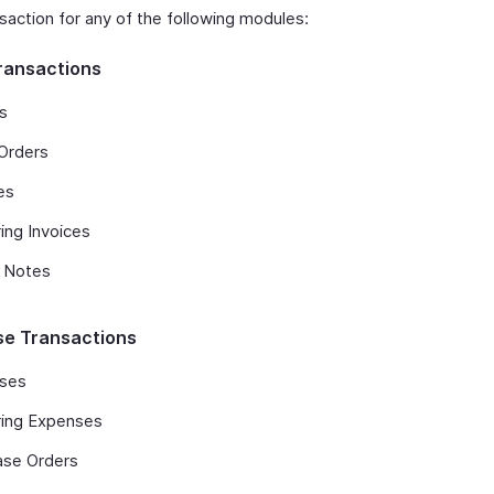
saction for any of the following modules:
ransactions
s
Orders
es
ing Invoices
t Notes
e Transactions
ses
ring Expenses
ase Orders