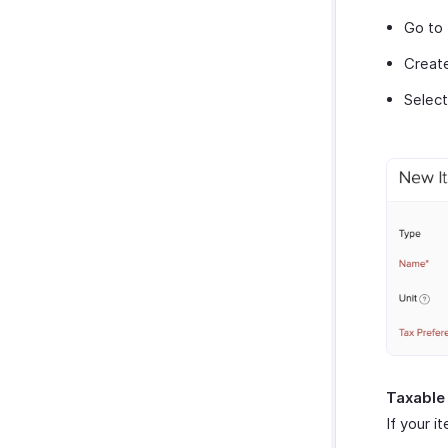
Administrar informes
Slack
Go to
Informes Personalizados
Zendesk
Create
Zapier
Selec
Integración Uber
Email Integration
Zoho Cliq
Twilio
Módulos personalizados de
Zoho CRM
Taxable
If your i