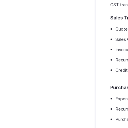
GST tran
Sales T
Quote
Sales 
Invoic
Recurr
Credi
Purchas
Expen
Recur
Purch