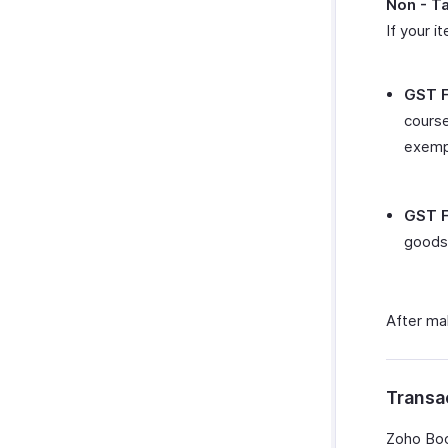
Non - T
If your i
GST F
course
exemp
GST F
goods 
After ma
Transa
Zoho Boo