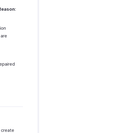
Reason
:
ion
 are
repaired
 create