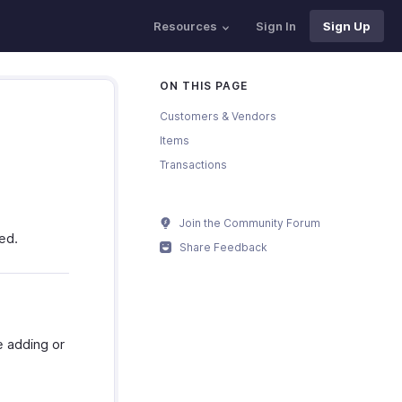
Resources
Sign In
Sign Up
ON THIS PAGE
Customers & Vendors
Items
Transactions
Join the Community Forum
ed.
Share Feedback
e adding or