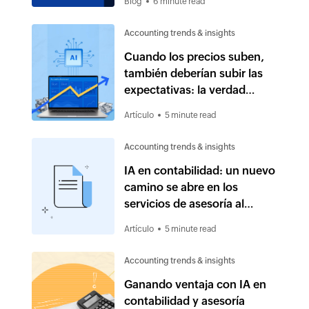
Blog
6 minute read
Accounting trends & insights
Cuando los precios suben,
también deberían subir las
expectativas: la verdad
detrás de las afirmaciones
Artículo
5 minute read
sobre IA en el software de
contabilidad
Accounting trends & insights
IA en contabilidad: un nuevo
camino se abre en los
servicios de asesoría al
cliente
Artículo
5 minute read
Accounting trends & insights
Ganando ventaja con IA en
contabilidad y asesoría