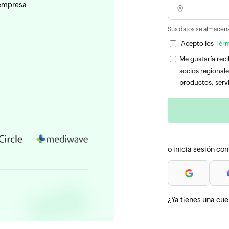
empresa
Sus datos se almacena
Acepto los
Térm
Me gustaría rec
socios regionale
productos, servi
o inicia sesión con
¿Ya tienes una cu