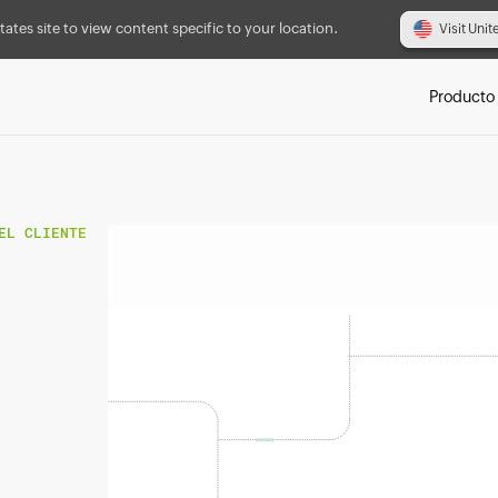
tates site to view content specific to your location.
Visit Unit
Producto
EL CLIENTE