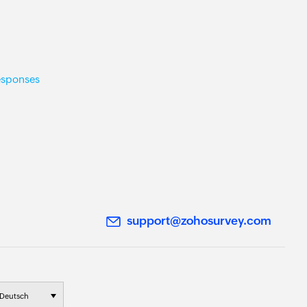
n
esponses
support@zohosurvey.com
Deutsch