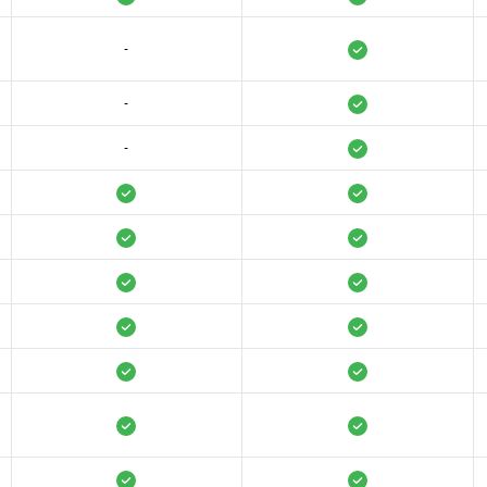
-
-
-