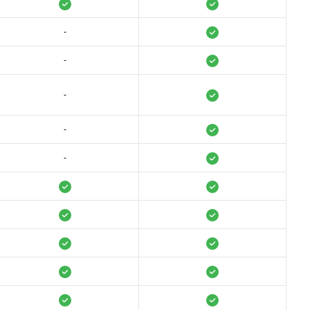
-
-
-
-
-