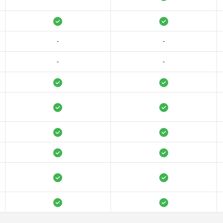
-
-
-
-