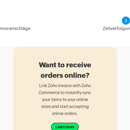
envoranschläge
Zeitverfolgu
Want to receive
orders online?
Link Zoho Invoice with Zoho
Commerce to instantly sync
your items to your online
store and start accepting
online orders.
Learn more