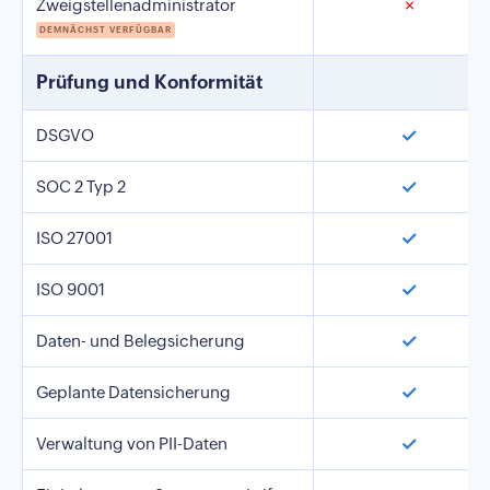
Zweigstellenadministrator
✗
DEMNÄCHST VERFÜGBAR
Prüfung und Konformität
✓
DSGVO
✓
SOC 2 Typ 2
✓
ISO 27001
✓
ISO 9001
✓
Daten- und Belegsicherung
✓
Geplante Datensicherung
✓
Verwaltung von PII-Daten