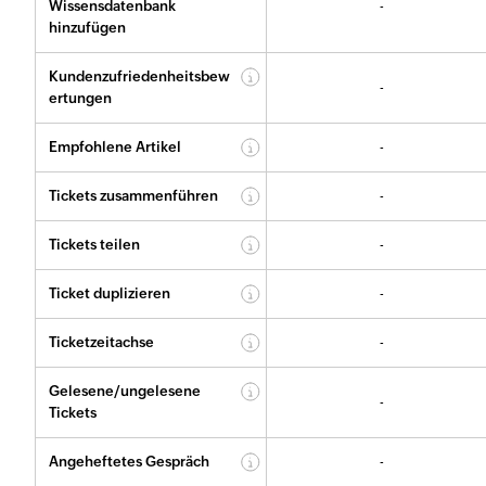
Wissensdatenbank
-
hinzufügen
Kundenzufriedenheitsbew
-
ertungen
Empfohlene Artikel
-
Tickets zusammenführen
-
Tickets teilen
-
Ticket duplizieren
-
Ticketzeitachse
-
Gelesene/ungelesene
-
Tickets
Angeheftetes Gespräch
-