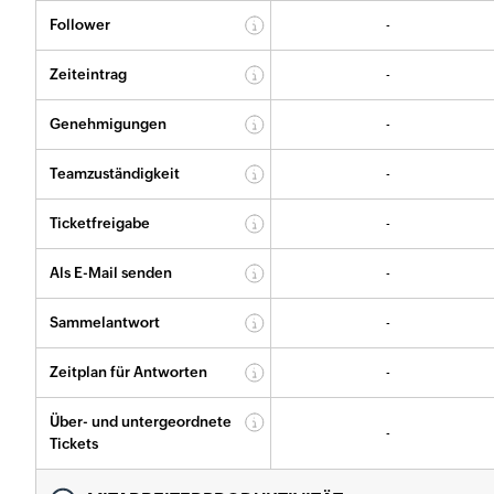
Follower
-
Zeiteintrag
-
Genehmigungen
-
Teamzuständigkeit
-
Ticketfreigabe
-
Als E-Mail senden
-
Sammelantwort
-
Zeitplan für Antworten
-
Über- und untergeordnete
-
Tickets