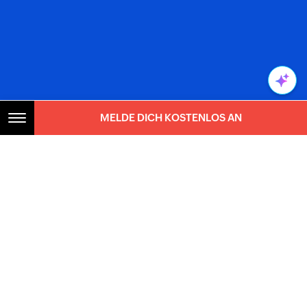
MELDE DICH KOSTENLOS AN
Bessere Umsätze.
Lang anhaltende
Geschäfts- beziehungen.
Schnelleres Wachstum.
15-tägige kostenlose Testversion. Keine
Kreditkarte benötigt.