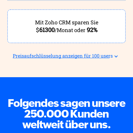
Mit
Zoho CRM
sparen Sie
$
61300
92%
/Monat oder
Preisaufschlüsselung anzeigen für
100 users
Folgendes sagen unsere
250.000 Kunden
weltweit über uns.