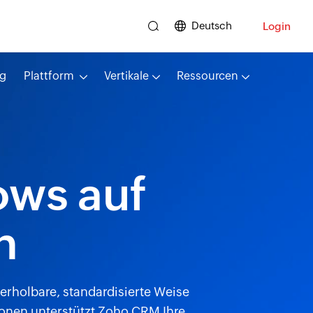
Deutsch
Login
ng
Plattform
Vertikale
Ressourcen
ows auf
n
derholbare, standardisierte Weise
ionen unterstützt Zoho CRM Ihre