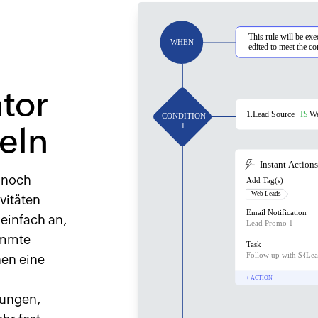
tor
eln
nnoch
vitäten
einfach an,
immte
nen eine
gungen,