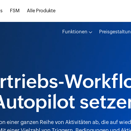
s
FSM
Alle Produkte
Funktionen
Preisgestaltu
ertriebs-Workfl
Autopilot setze
n einer ganzen Reihe von Aktivitäten ab, die auf wie
t einer Vielzahl von Triggern, Bedingungen und Akt