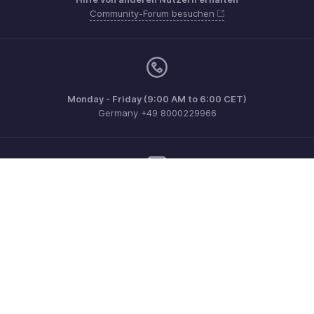
Community-Forum besuchen
Monday - Friday (9:00 AM to 6:00 CET)
Germany +49 8000229966
Benötigen Sie noch mehr Hilfe? Kontaktieren Sie uns per E-
Mail an
support@eu.zohobooks.com