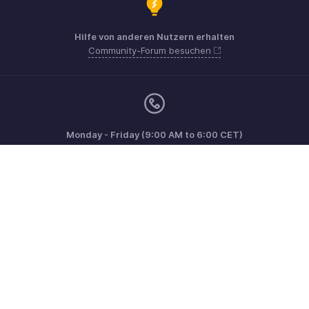
Hilfe von anderen Nutzern erhalten
Community-Forum besuchen
Monday - Friday (9:00 AM to 6:00 CET)
Germany +49 8000229966
Benötigen Sie noch mehr Hilfe? Kontaktieren Sie uns per E-
Mail an
support@eu.zohobooks.com