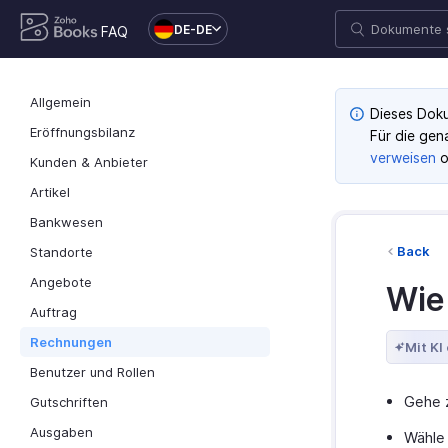
DE-DE
FAQ
Allgemein
Dieses Doku
Eröffnungsbilanz
Für die gen
verweisen
o
Kunden & Anbieter
Artikel
Bankwesen
Back
Standorte
Angebote
Wie
Auftrag
Rechnungen
Mit KI
Benutzer und Rollen
Gehe
Gutschriften
Ausgaben
Wähle 