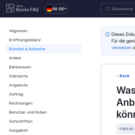
DE-DE
FAQ
Allgemein
Dieses Doku
Eröffnungsbilanz
Für die gen
verweisen
o
Kunden & Anbieter
Artikel
Bankwesen
Back
Standorte
Angebote
Was 
Auftrag
Anb
Rechnungen
kön
Benutzer und Rollen
Gutschriften
Mit KI
Ausgaben