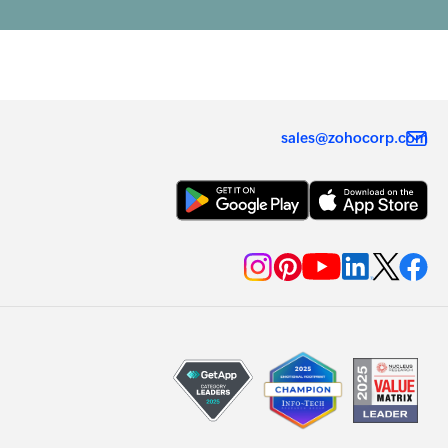
sales@zohocorp.com