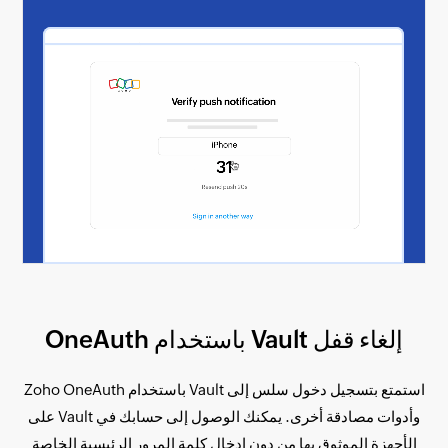
إلغاء قفل Vault باستخدام OneAuth
استمتع بتسجيل دخول سلس إلى Vault باستخدام Zoho OneAuth
وأدوات مصادقة أخرى. يمكنك الوصول إلى حسابك في Vault على
الأجهزة الموثوق بها من دون إدخال كلمة المرور الرئيسية الخاصة