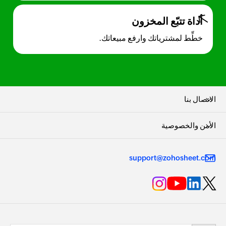
أداة تتبّع المخزون
خطِّط لمشترياتك وارفع مبيعاتك.
الاتصال بنا
الأمن والخصوصية
support@zohosheet.com