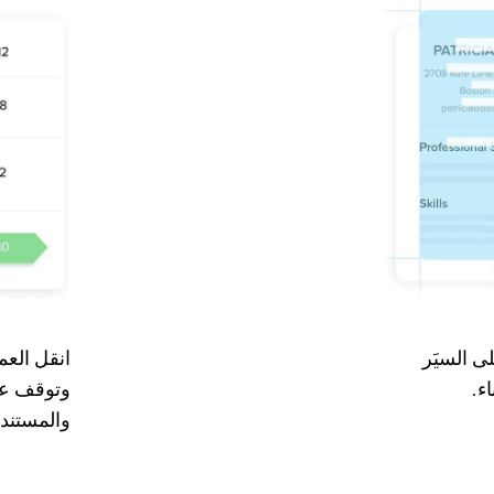
 السيَر
انقل العم
اء.
وتوقف عن
والمستند