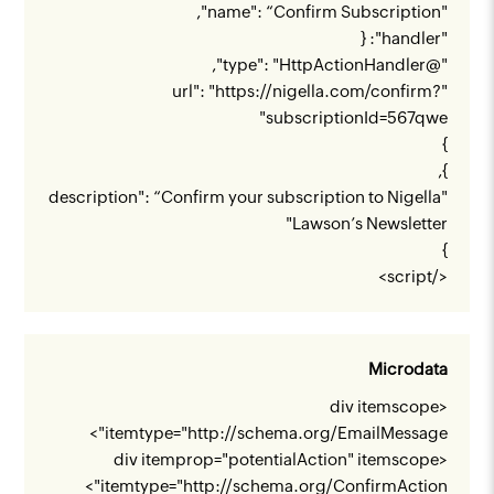
"name": “Confirm Subscription",
"handler": {
"@type": "HttpActionHandler",
https://nigella.com/confirm?
"url": "
"
subscriptionId=567qwe
}
},
"description": “Confirm your subscription to Nigella
Lawson’s Newsletter"
}
</script>
Microdata
<div itemscope
">
itemtype="
http://schema.org/EmailMessage
<div itemprop="potentialAction" itemscope
">
itemtype="
http://schema.org/ConfirmAction