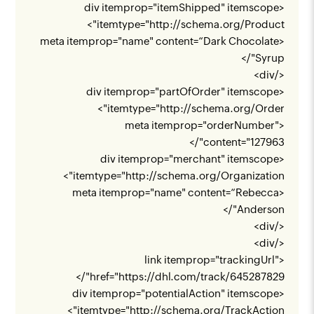
<div itemprop="itemShipped" itemscope
">
itemtype="
http://schema.org/Product
<meta itemprop="name" content=“Dark Chocolate
Syrup"/>
</div>
<div itemprop="partOfOrder" itemscope
">
itemtype="
http://schema.org/Order
<meta itemprop="orderNumber"
content="127963"/>
<div itemprop="merchant" itemscope
">
itemtype="
http://schema.org/Organization
<meta itemprop="name" content=“Rebecca
Anderson"/>
</div>
</div>
<link itemprop="trackingUrl"
"/>
href="
https://dhl.com/track/645287829
<div itemprop="potentialAction" itemscope
">
itemtype="
http://schema.org/TrackAction