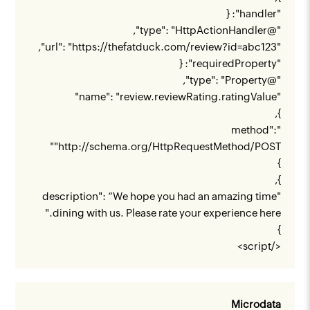
"handler": {
"@type": "HttpActionHandler",
",
https://thefatduck.com/review?id=abc123
"url": "
"requiredProperty": {
"@type": "Property",
"name": "review.reviewRating.ratingValue"
},
"method":
"
"
http://schema.org/HttpRequestMethod/POST
}
},
"description": “We hope you had an amazing time
dining with us. Please rate your experience here."
}
</script>
Microdata