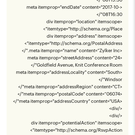
<meta itemprop="endDate" content="2017-10-
08T16:30"/>
<div itemprop="location" itemscope
">
itemtype="
http://schema.org/Place
<div itemprop="address" itemscope
">
itemtype="
http://schema.org/PostalAddress
<meta itemprop="name" content=“Zylker Inc."/>
<meta itemprop="streetAddress" content="24
Goldfield Avenue, Knit Conference Room"/>
<meta itemprop="addressLocality" content="South
Windsor"/>
<meta itemprop="addressRegion" content="CT"/>
<meta itemprop="postalCode" content=“06074"/>
<meta itemprop="addressCountry" content="USA"/>
</div>
</div>
<div itemprop="potentialAction" itemscope
">
itemtype="
http://schema.org/RsvpAction