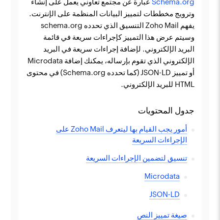
Schema.org
عبارة عن مجتمع تعاوني يعمل على إنشاء
وترويج مخططات لتمييز البيانات المنظمة على الإنترنت.
يفهم Zoho Mail التنسيق الذي تحدده schema.org
وسيتم عرض هذا التمييز كإجراءات سريعة في قائمة
البريد الإلكتروني. لإضافة إجراءات سريعة في البريد
الإلكتروني الذي تقوم بإرساله، يمكنك إضافة Microdata
أو تمييز JSON-LD (كما تحدده Schema.org) في محتوى
HTML للبريد الإلكتروني.
جدول المحتويات
أمور يجب القيام بها ليتعرف Zoho Mail على
الإجراءات السريعة
تنسيق لتضمين الإجراءات السريعة
Microdata
JSON-LD
صيغة تمييز النص