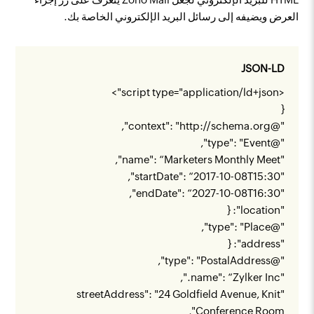
العرض ويضيفه إلى رسائل البريد الإلكتروني الخاصة بك.
JSON-LD
<script type="application/ld+json">
{
",
http://schema.org
"@context": "
"@type": "Event",
"name": “Marketers Monthly Meet",
"startDate": “2017-10-08T15:30",
"endDate": “2027-10-08T16:30",
"location": {
"@type": "Place",
"address": {
"@type": "PostalAddress",
"name": “Zylker Inc.",
"streetAddress": "24 Goldfield Avenue, Knit
Conference Room",