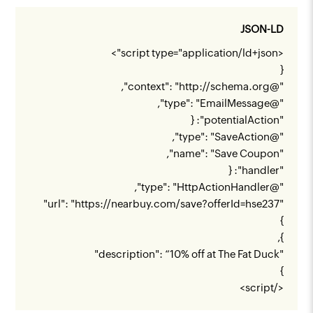
JSON-LD
<script type="application/ld+json">
{
",
http://schema.org
"@context": "
"@type": "EmailMessage",
"potentialAction": {
"@type": "SaveAction",
"name": "Save Coupon",
"handler": {
"@type": "HttpActionHandler",
"
https://nearbuy.com/save?offerId=hse237
"url": "
}
},
"description": “10% off at The Fat Duck"
}
</script>