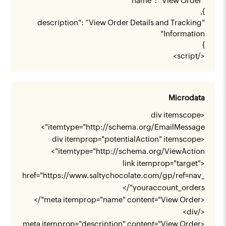
"name": “View Order"
},
"description": “View Order Details and Tracking
Information"
}
</script>
Microdata
<div itemscope
">
itemtype="
http://schema.org/EmailMessage
<div itemprop="potentialAction" itemscope
">
itemtype="
http://schema.org/ViewAction
<link itemprop="target"
href="
https://www.saltychocolate.com/gp/ref=nav_
"/>
youraccount_orders
<meta itemprop="name" content="View Order"/>
</div>
<meta itemprop="description" content="View Order