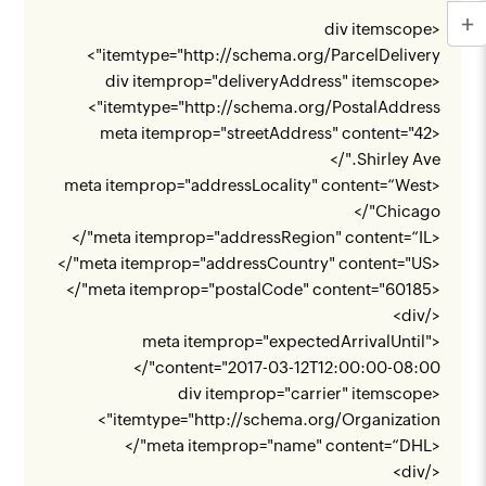
<div itemscope
">
itemtype="
http://schema.org/ParcelDelivery
<div itemprop="deliveryAddress" itemscope
">
itemtype="
http://schema.org/PostalAddress
<meta itemprop="streetAddress" content="42
Shirley Ave."/>
<meta itemprop="addressLocality" content=“West
Chicago"/>
<meta itemprop="addressRegion" content=“IL"/>
<meta itemprop="addressCountry" content="US"/>
<meta itemprop="postalCode" content="60185"/>
</div>
<meta itemprop="expectedArrivalUntil"
content="2017-03-12T12:00:00-08:00"/>
<div itemprop="carrier" itemscope
">
itemtype="
http://schema.org/Organization
<meta itemprop="name" content=“DHL"/>
</div>