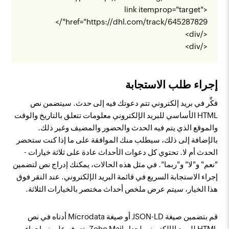
<link itemprop="target"
"/>
href="
https://dhl.com/track/645287829
</div>
</div>
إجراء طلب الاستجابة
فكِّر في بريد إلكتروني تتم دعوتك فيه إلى حدث. سيتضمن نص
HTML الأساسي للبريد الإلكتروني معلومات تتعلق بالتاريخ والوقت
والموقع الذي يتم فيه الحدث والحضور والمضيف وغير ذلك.
بالإضافة إلى ذلك، سيطلب منك الموافقة على ما إذا كنت ستحضر
الحدث أم لا. تحتوي كل دعوات الأحداث عادة على ثلاثة خيارات -
"نعم" و"لا" و"ربما". في مثل هذه الحالات، يمكنك إدراج نص لتضمين
إجراء الاستجابة السريع في قائمة البريد الإلكتروني. عند النقر فوق
هذا الخيار، سيتم عرض ملخص أحداث مختصر بالخيارات الثلاثة.
قم بتضمين صيغة JSON-LD أو صيغة Microdata أدناه في نص
HTML للبريد الإلكتروني لجعل Zoho Mail يتعرف على زر إجراء