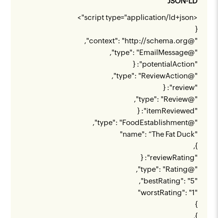
JSON-LD
<script type="application/ld+json">
{
",
http://schema.org
"@context": "
"@type": "EmailMessage",
"potentialAction": {
"@type": "ReviewAction",
"review": {
"@type": "Review",
"itemReviewed": {
"@type": "FoodEstablishment",
"name": “The Fat Duck"
},
"reviewRating": {
"@type": "Rating",
"bestRating": "5",
"worstRating": "1"
}
},