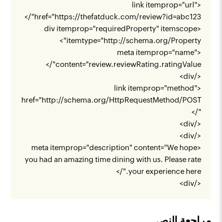
<link itemprop="url"
"/>
href="
https://thefatduck.com/review?id=abc123
<div itemprop="requiredProperty" itemscope
">
itemtype="
http://schema.org/Property
<meta itemprop="name"
content="review.reviewRating.ratingValue"/>
</div>
<link itemprop="method"
href="
http://schema.org/HttpRequestMethod/POST
"/>
</div>
</div>
<meta itemprop="description" content="We hope
you had an amazing time dining with us. Please rate
your experience here."/>
</div>
مراجعة النص