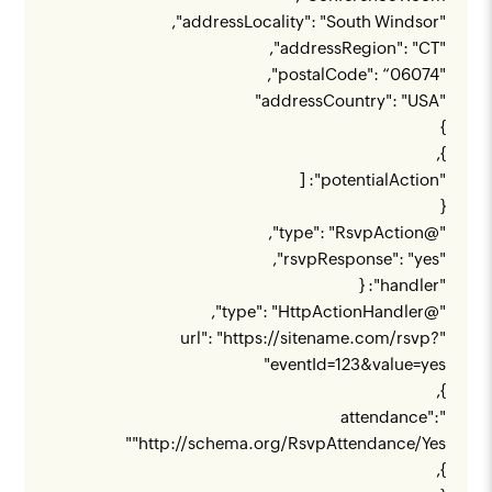
"addressLocality": "South Windsor",
"addressRegion": "CT",
"postalCode": “06074",
"addressCountry": "USA"
}
},
"potentialAction": [
{
"@type": "RsvpAction",
"rsvpResponse": "yes",
"handler": {
"@type": "HttpActionHandler",
https://sitename.com/rsvp?
"url": "
"
eventId=123&value=yes
},
"attendance":
"
"
http://schema.org/RsvpAttendance/Yes
},