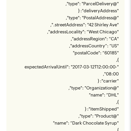
"@type": "ParcelDelivery",
"deliveryAddress": {
"@type": "PostalAddress",
"streetAddress": "42 Shirley Ave.",
"addressLocality": “West Chicago",
"addressRegion": “CA",
"addressCountry”: “US",
"postalCode": “60185"
},
"expectedArrivalUntil": "2017-03-12T12:00:00-
08:00",
"carrier": {
"@type": "Organization",
"name": “DHL"
},
"itemShipped": {
"@type": "Product",
"name": “Dark Chocolate Syrup"
},