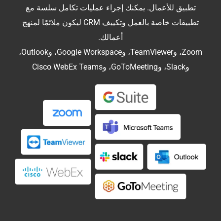
تطبيق للأعمال. يمكنك إجراء عمليات تكامل سلسة مع
تطبيقات خاصة بالعمل وتكييف CRM ليكون ملائمًا لمنهج
أعمالك.
Zoom، وTeamViewer، وGoogle Workspace، وOutlook،
وSlack، وGoToMeeting، وCisco WebEx Teams