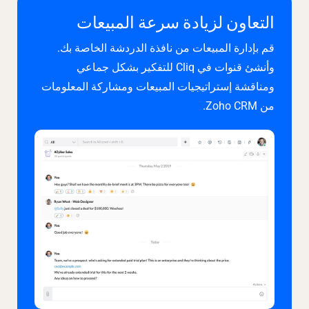
التعاون لزيادة سرعة المبيعات
قم بإدارة المبيعات من نافذة الدردشة الخاصة بك.
وأنشئ قنوات في Cliq للتفكير بشكل جماعي
ومناقشة إستراتيجيات المبيعات ومشاركة المعلومات
من Zoho CRM.