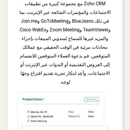
Zoho CRM مع مجموعة كبيرة من تطبيقات
الاجتماعات والمؤتمرات الشائعة عبر الإنترنت، بما
في ذلك BlueJeans وGoToMeeting وJoin.me
وTeamViewer وZoom Meeting وCisco WebEx
والمزيد غيرها للسماح لمندوبي المبيعات بإجراء
محادثات مرئية في الوقت الحقيقي مع عملائك
المتوقعين. قم بدعوة العملاء المتوقعين للانضمام
إلى العروض التقديمية أو الندوات عبر الإنترنت أو
الاجتماعات، وأعِد ابتكار تجربة تقديم اقتراح وجهًا
لوجه.