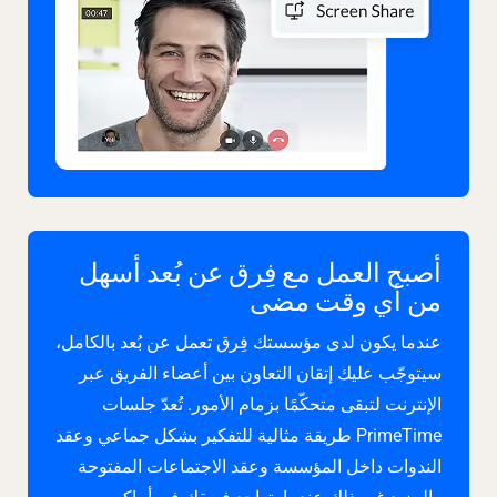
أصبح العمل مع فِرق عن بُعد أسهل
من أي وقت مضى
عندما يكون لدى مؤسستك فِرق تعمل عن بُعد بالكامل،
سيتوجّب عليك إتقان التعاون بين أعضاء الفريق عبر
الإنترنت لتبقى متحكّمًا بزمام الأمور. تُعدّ جلسات
PrimeTime طريقة مثالية للتفكير بشكل جماعي وعقد
الندوات داخل المؤسسة وعقد الاجتماعات المفتوحة