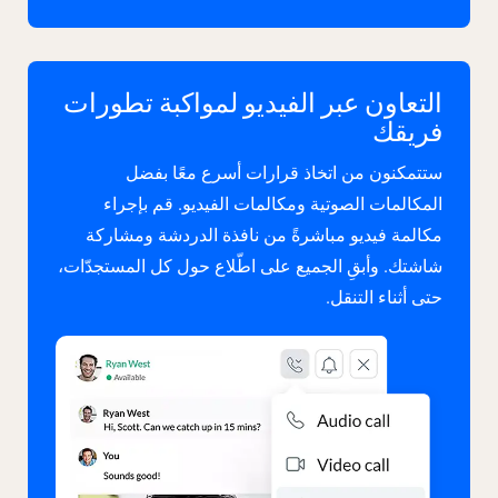
التعاون عبر الفيديو لمواكبة تطورات
فريقك
ستتمكنون من اتخاذ قرارات أسرع معًا بفضل
المكالمات الصوتية ومكالمات الفيديو. قم بإجراء
مكالمة فيديو مباشرةً من نافذة الدردشة ومشاركة
شاشتك. وأبقِ الجميع على اطّلاع حول كل المستجدّات،
حتى أثناء التنقل.