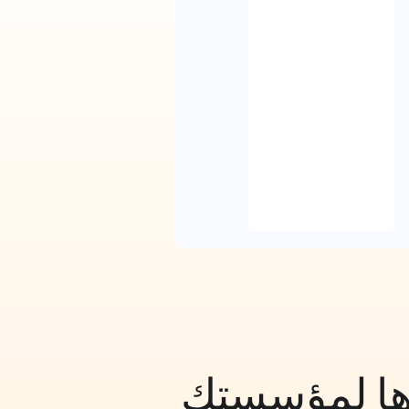
يذها لمؤسستك