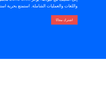
واللغات والعمليات الشاملة. استمتع بحرية استخدام Zoho CRM بالطريقة التي
اشترك مجانًا