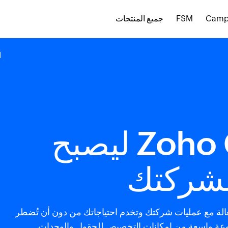
Camp
FSM
جميع المنتجات
ا
تشكيل Zoho CRM ليصبح
لشركتك
نصة إدارة علاقات العملاء (CRM) الفعالة مع عمليات شركتك وتخدم احتياجاتك من دون أن تُضطر
ف مع قيودها. يوفر Zoho CRM مجموعة واسعة من إمكانات التخصيص للحقول والوحدات