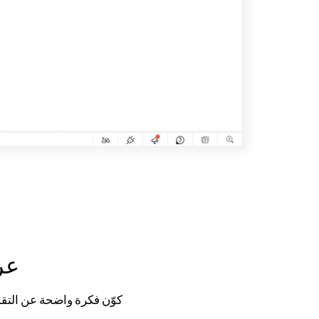
عر
كوّن فكرة واضحة عن التقد