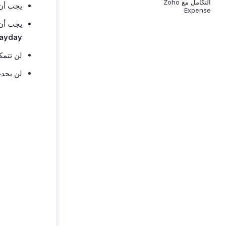
التكامل مع Zoho
يجب أن تتط
Expense
يجب أن يكو
ayday
لن تتمكن من 
لن يحدث مزامنة LOP إلا للموظف