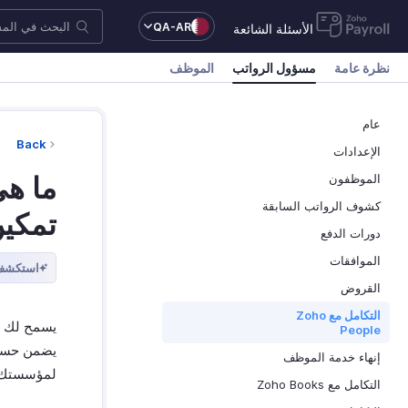
QA-AR
الأسئلة الشائعة
نظرة عامة
مسؤول الرواتب
الموظف
عام
Back
الإعدادات
ما هي
الموظفون
كشوف الرواتب السابقة
تمكين 
دورات الدفع
الموافقات
استكشف 
القروض
التكامل مع Zoho
People
إنهاء خدمة الموظف
لمؤسستك.
التكامل مع Zoho Books