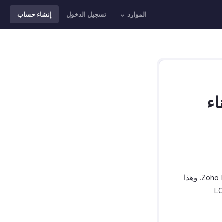
الموارد
تسجيل الدخول
إنشاء حساب
اء
يسمح لك مزامنة LOP بالضغط على تفاصيل الحضور في Zoho People إلى Zoho Payroll. وهذا
كل شهر. تأكد مما يلي قبل تمكين مزامنة LOP