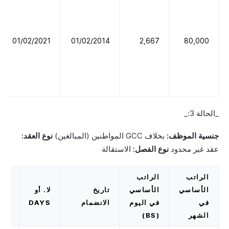
01/02/2021
01/02/2014
2,667
80,000
_الحالة 3:_
جنسية الموظف:
بخلاف GCC المواطنين (المبالغين)
نوع العقد:
عقد غير محدود
نوع الفصل:
الاستقالة
الراتب
الراتب
الأساسي
الأساسي
تاريخ
لا. أو
آخر
في
في اليوم
الانضمام
DAYS
عم
الشهر
(BS)