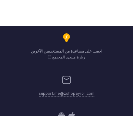
احصل على مساعدة من المستخدمين الآخرين
زيارة منتدى المجتمع
support.me@zohopayroll.com
احصل على التطبيق على iOS وAndroid iOS and Android