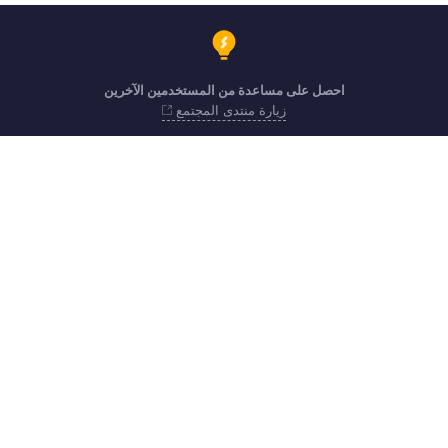
احصل على مساعدة من المستخدمين الآخرين
زيارة منتدى المجتمع
support.me@zohopayroll.com
احصل على التطبيق على iOS وAndroid iOS and Android
اتصل
الأمن
الامتثال
شكاوى IPR