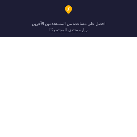
احصل على مساعدة من المستخدمين الآخرين
زيارة منتدى المجتمع
support.me@zohopayroll.com
احصل على التطبيق على iOS وAndroid iOS and Android
اتصل
الأمن
الامتثال
شكاوى IPR