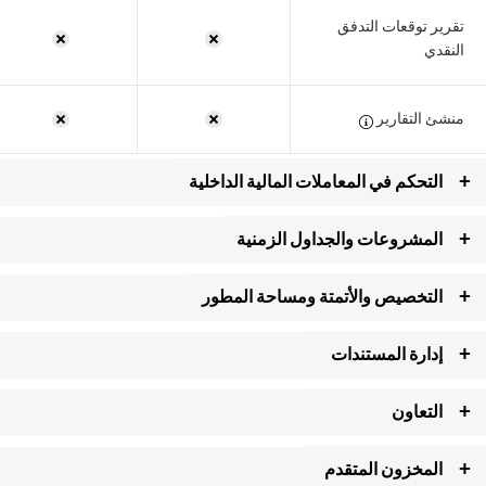
تقرير توقعات التدفق
النقدي
منشئ التقارير
+
التحكم في المعاملات المالية الداخلية
+
المشروعات والجداول الزمنية
سجل الأنشطة
+
التخصيص والأتمتة ومساحة المطور
إدارة المشروعات
قفل المعاملات
+
إدارة المستندات
تخصيص الفواتير
فواتير ونفقات المشروع
أدوار المستخدم
المخصصة والوصول
+
التعاون
إنشاء مجلدات
تخصيص قوالب البريد
المخصص
مهام المشروع
الإلكتروني
+
المخزون المتقدم
بوابة العملاء
تحميل المستندات