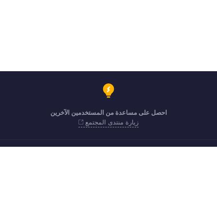
احصل على مساعدة من المستخدمين الآخرين
زيارة منتدى المجتمع
support.me@zohopayroll.com